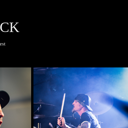
ACK
est